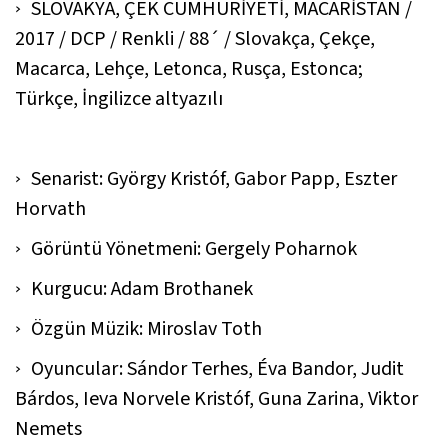
SLOVAKYA, ÇEK CUMHURİYETİ, MACARİSTAN /
2017 / DCP / Renkli / 88´ / Slovakça, Çekçe,
Macarca, Lehçe, Letonca, Rusça, Estonca;
Türkçe, İngilizce altyazılı
Senarist: György Kristóf, Gabor Papp, Eszter
Horvath
Görüntü Yönetmeni: Gergely Poharnok
Kurgucu: Adam Brothanek
Özgün Müzik: Miroslav Toth
Oyuncular: Sándor Terhes, Éva Bandor, Judit
Bárdos, Ieva Norvele Kristóf, Guna Zarina, Viktor
Nemets