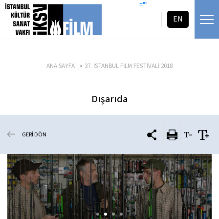
icerigi atla
=""
EN
ANA SAYFA
37. İSTANBUL FİLM FESTİVALİ 2018
Dışarıda
GERİ DÖN