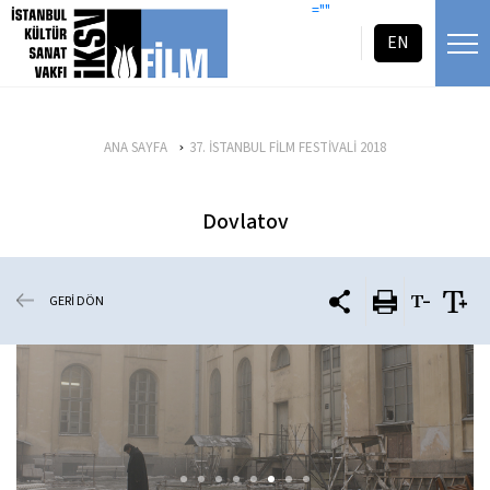
icerigi atla
=""
EN
ANA SAYFA
37. İSTANBUL FİLM FESTİVALİ 2018
Dovlatov
GERİ DÖN