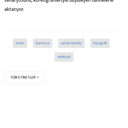
senaryosunu, koreografileriyle büyüleyen sahnelerle
aktarıyor.
Dram
kurmaca
sanat-sanatçı
biyografi
edebiyat
TÜM ETİKETLER >