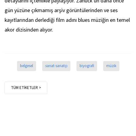
detaylarını içtenlikle paylaşıyor. Zanuck’un daha önce
gün yüzüne çıkmamış arşiv görüntülerinden ve ses
kayıtlarından derlediği film adını blues müziğin en temel
akor dizisinden alıyor.
belgesel
sanat-sanatçı
biyografi
müzik
TÜM ETİKETLER >