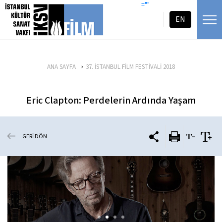
icerigi atla
=""
EN
ANA SAYFA
37. İSTANBUL FİLM FESTİVALİ 2018
Eric Clapton: Perdelerin Ardında Yaşam
GERİ DÖN