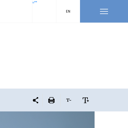
=""
EN