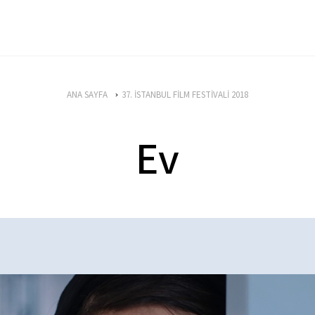
ANA SAYFA
37. İSTANBUL FİLM FESTİVALİ 2018
Ev