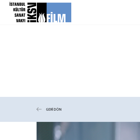
icerigi atla
GERİ DÖN