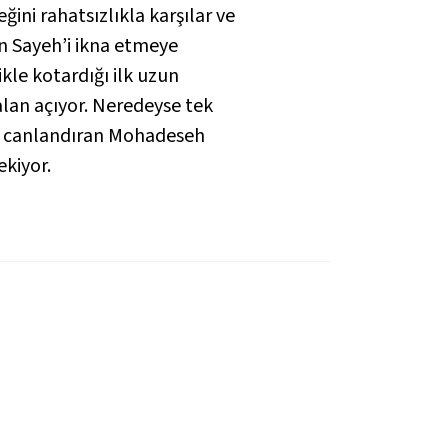
ğini rahatsızlıkla karşılar ve
en Sayeh’i ikna etmeye
le kotardığı ilk uzun
alan açıyor. Neredeyse tek
’i canlandıran Mohadeseh
kiyor.