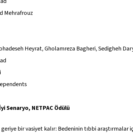
jad
d Mehrafrouz
Mohadeseh Heyrat, Gholamreza Bagheri, Sedigheh Dar
jad
i
ndependents
n İyi Senaryo, NETPAC Ödülü
riye bir vasiyet kalır: Bedeninin tıbbi araştırmalar iç