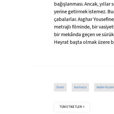
bağışlanması. Ancak, yıllar s
yerine getirmek istemez. Bu
çabalarlar. Asghar Yousefin
metrajlı filminde, bir vasiy
bir mekânda geçen ve sürükl
Heyrat başta olmak üzere bü
Dram
kurmaca
keder-hüzün
TÜM ETİKETLER >