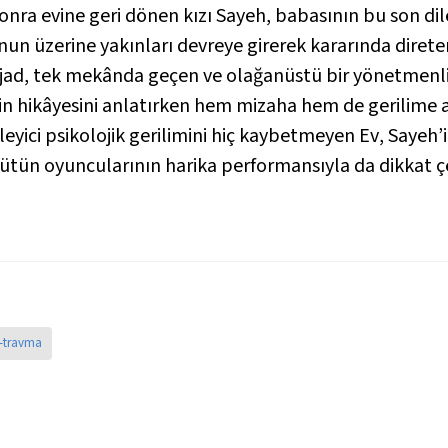
onra evine geri dönen kızı Sayeh, babasının bu son dile
nun üzerine yakınları devreye girerek kararında diret
ejad, tek mekânda geçen ve olağanüstü bir yönetmenlik
etin hikâyesini anlatırken hem mizaha hem de gerilime 
eyici psikolojik gerilimini hiç kaybetmeyen
Ev
, Sayeh
tün oyuncularının harika performansıyla da dikkat çe
-travma