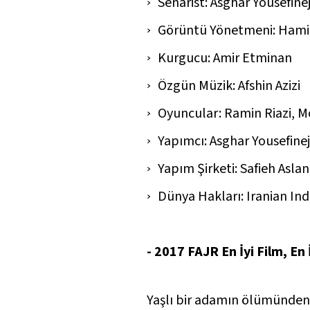
Senarist: Asghar Yousefine
Görüntü Yönetmeni: Hami
Kurgucu: Amir Etminan
Özgün Müzik: Afshin Azizi
Oyuncular: Ramin Riazi, 
Yapımcı: Asghar Yousefine
Yapım Şirketi: Safieh Aslan
Dünya Hakları: Iranian I
- 2017 FAJR En İyi Film, E
Yaşlı bir adamın ölümünden ge