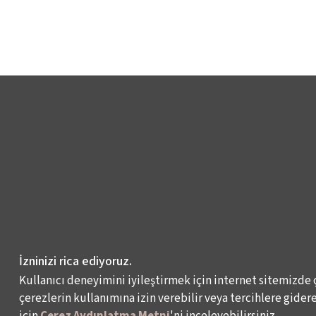
İzninizi rica ediyoruz.
Kullanıcı deneyimini iyileştirmek için internet sitemizde 
çerezlerin kullanımına izin verebilir veya tercihlere giderek
için
Çerez Aydınlatma Metni
'ni inceleyebilirsiniz.