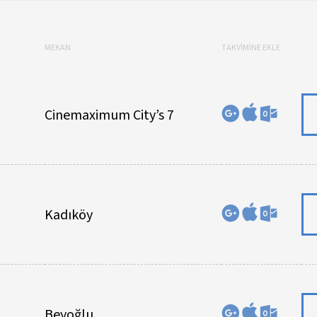
MEKAN
TAKVİMİNE EKLE
Cinemaximum City’s 7
Kadıköy
Beyoğlu