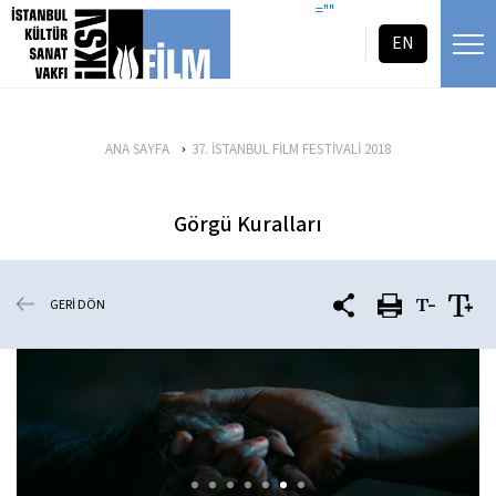
icerigi atla
=""
EN
ANA SAYFA
37. İSTANBUL FİLM FESTİVALİ 2018
Görgü Kuralları
GERİ DÖN