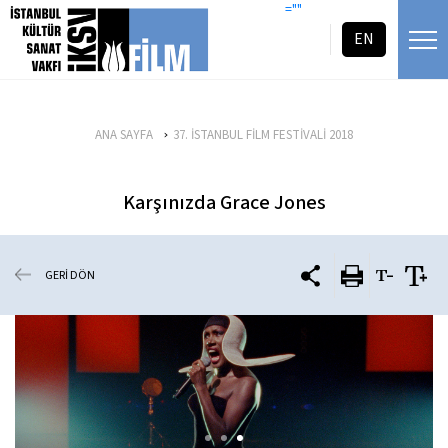
icerigi atla
=""
EN
ANA SAYFA
37. İSTANBUL FİLM FESTİVALİ 2018
Karşınızda Grace Jones
GERİ DÖN