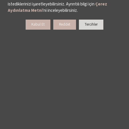
istediklerinizi işaretleyebilirsiniz. Ayrıntılı bilgi için
Çerez
Aydınlatma Metni
'ni inceleyebilirsiniz.
Kabul Et
Reddet
Tercihler