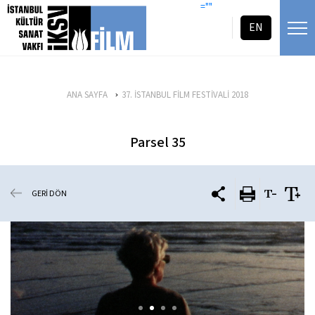
icerigi atla
=""
EN
ANA SAYFA
37. İSTANBUL FİLM FESTİVALİ 2018
Parsel 35
GERİ DÖN