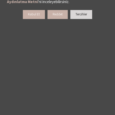
Aydınlatma Metni
'ni inceleyebilirsiniz.
Kabul Et
Reddet
Tercihler