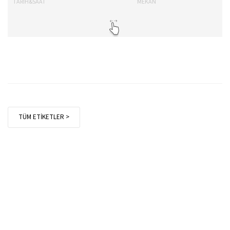
TARİH&SAAT
MEKAN
TA
TÜM ETİKETLER >