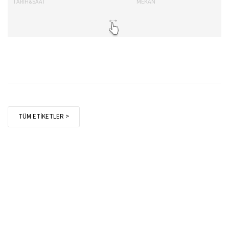
TARİH&SAAT
MEKAN
TA
TÜM ETİKETLER >