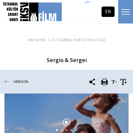
icerigi atla
=""
EN
ANA SAYFA
37. İSTANBUL FİLM FESTİVALİ 2018
Sergio & Sergei
GERİ DÖN