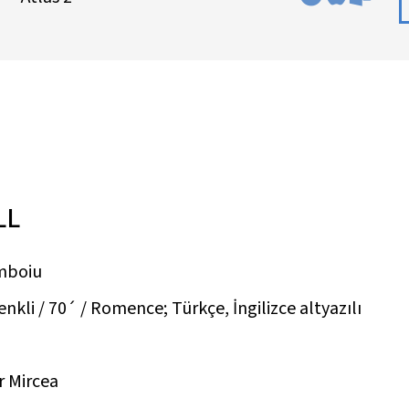
LL
mboiu
kli / 70´ / Romence; Türkçe, İngilizce altyazılı
 Mircea