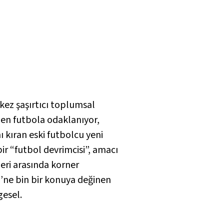
ez şaşırtıcı toplumsal
den futbola odaklanıyor,
 kıran eski futbolcu yeni
r “futbol devrimcisi”, amacı
leri arasında korner
i’ne bin bir konuya değinen
gesel.