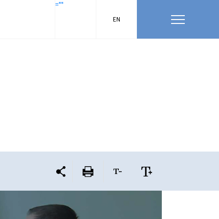
=""
EN