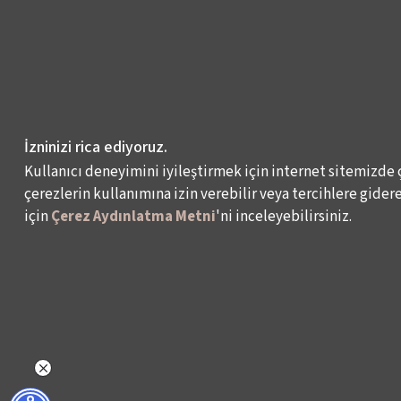
İzninizi rica ediyoruz.
Kullanıcı deneyimini iyileştirmek için internet sitemizde 
çerezlerin kullanımına izin verebilir veya tercihlere giderek
için
Çerez Aydınlatma Metni
'ni inceleyebilirsiniz.
NELER YAPIYORUZ?
BİZ KİMİZ?