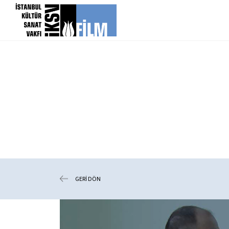
icerigi atla
GERİ DÖN