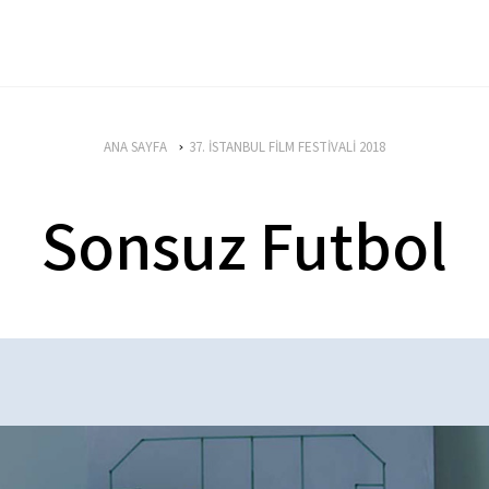
ANA SAYFA
37. İSTANBUL FİLM FESTİVALİ 2018
Sonsuz Futbol