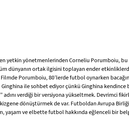
n yetkin yönetmenlerinden Corneliu Porumboiu, bu k
m dünyanın ortak ilgisini toplayan ender etkinlikler
 Filmde Porumboiu, 80’lerde futbol oynarken bacağını
 Ginghina ile sohbet ediyor çünkü Ginghina kendince bi
adını verdiği bir versiyona yükseltmek. Devrimci fikir
sekizgene dönüştürmek de var. Futboldan Avrupa Birliğ
, yaşam ve elbette futbol hakkında eğlenceli bir bel