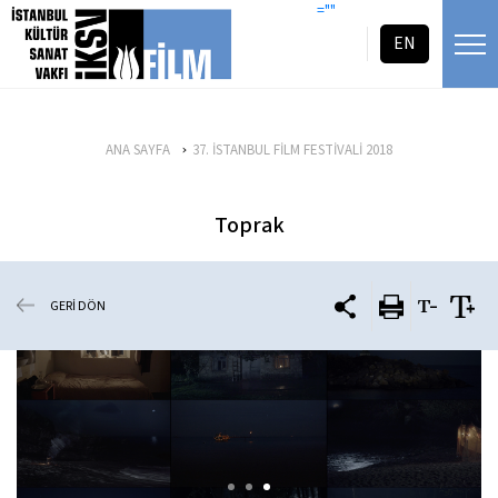
icerigi atla
=""
EN
ANA SAYFA
37. İSTANBUL FİLM FESTİVALİ 2018
Toprak
GERİ DÖN