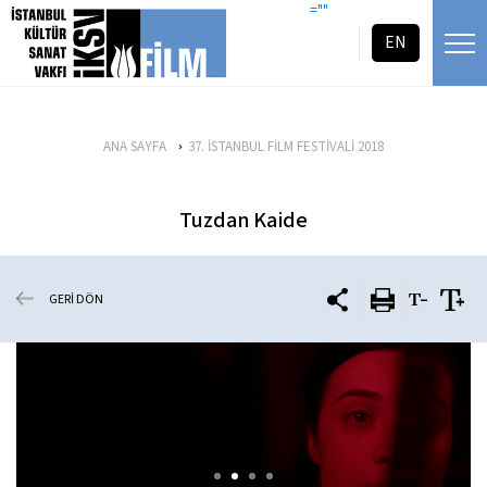
icerigi atla
=""
EN
ANA SAYFA
37. İSTANBUL FİLM FESTİVALİ 2018
Tuzdan Kaide
GERİ DÖN