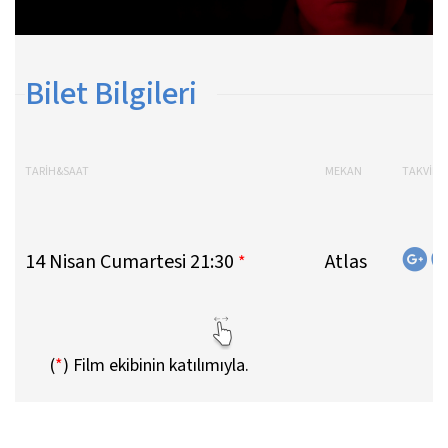
Bilet Bilgileri
TARİH&SAAT
MEKAN
TAKVİMİ
14 Nisan Cumartesi 21:30
Atlas
*
(
*
)
Film ekibinin katılımıyla.