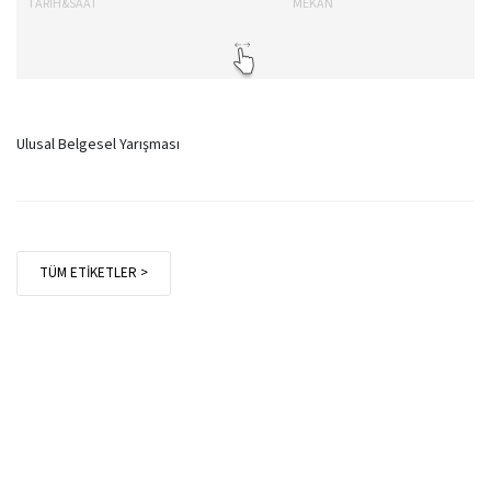
TARİH&SAAT
MEKAN
TA
Ulusal Belgesel Yarışması
TÜM ETİKETLER >