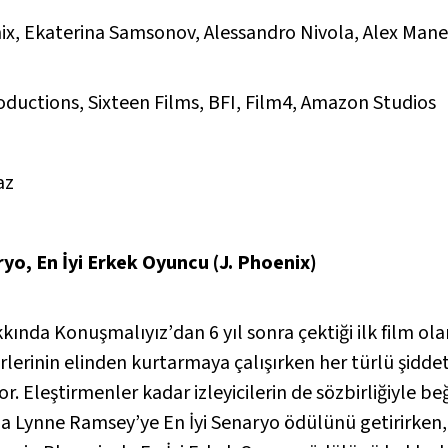
ix, Ekaterina Samsonov, Alessandro Nivola, Alex Man
oductions, Sixteen Films, BFI, Film4, Amazon Studios
az
yo, En İyi Erkek Oyuncu (J. Phoenix)
kkında Konuşmalıyız’
dan 6 yıl sonra çektiği ilk film ol
acirlerinin elinden kurtarmaya çalışırken her türlü şid
yor. Eleştirmenler kadar izleyicilerin de sözbirliğiyle b
da Lynne Ramsey’ye En İyi Senaryo ödülünü getirirken,