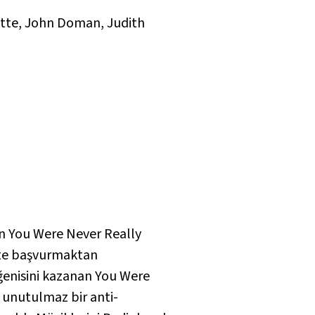
ette, John Doman, Judith
an
You Were Never Really
dete başvurmaktan
eğenisini kazanan
You Were
 unutulmaz bir anti-