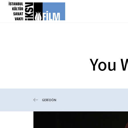
icerigi atla
You 
GERİ DÖN