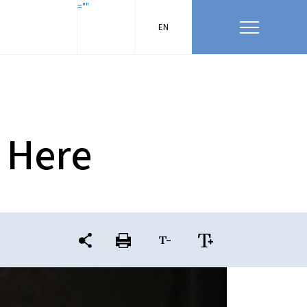
=""
EN
 Here