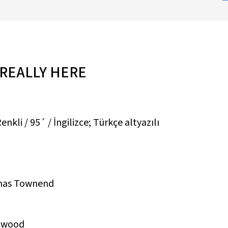
REALLY HERE
nkli / 95´ / İngilizce; Türkçe altyazılı
mas Townend
enwood