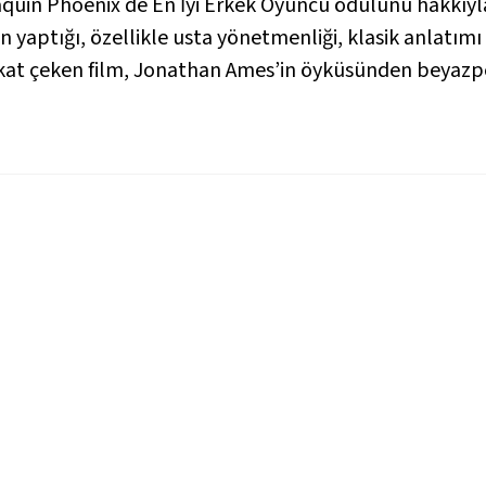
quin Phoenix de En İyi Erkek Oyuncu ödülünü hakkıyla
 yaptığı, özellikle usta yönetmenliği, klasik anlatım
kkat çeken film, Jonathan Ames’in öyküsünden beyazp