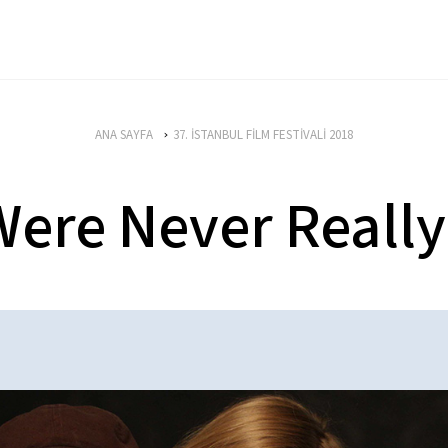
ANA SAYFA
37. İSTANBUL FİLM FESTİVALİ 2018
Were Never Really