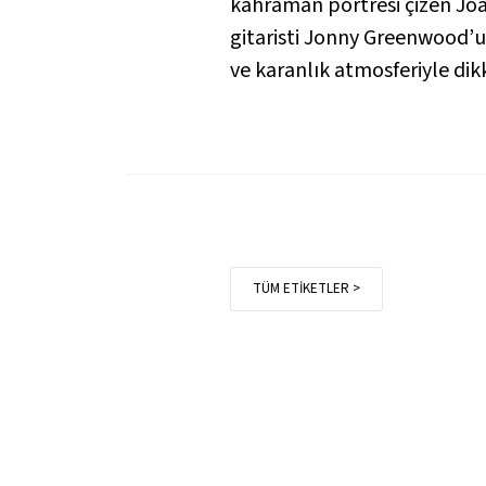
kahraman portresi çizen Joa
gitaristi Jonny Greenwood’un
ve karanlık atmosferiyle di
TÜM ETİKETLER >