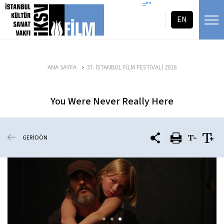
icerigi atla
=""
EN
ANA SAYFA
37. İSTANBUL FİLM FESTİVALİ 2018
You Were Never Really Here
GERİ DÖN