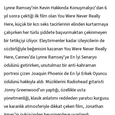
Lynne Ramsey’nin
Kevin Hakkında Konuşmalıyız’
dan 6
yıl sonra çektiği ilk film olan
You Were Never Really
Here
, küçük bir kızı seks tacirlerinin elinden kurtarmaya
çalışırken her türlü şiddete başvurmaktan çekinmeyen
bir tetikçiyi izliyor. Eleştirmenler kadar izleyicilerin de
sözbirliğiyle beğenisini kazanan
You Were Never Really
Here
, Cannes’da Lynne Ramsey’ye En İyi Senaryo
ödülünü getirirken, unutulmaz bir anti-kahraman
portresi çizen Joaquin Phoenix de En İyi Erkek Oyuncu
ödülünü hakkıyla aldı. Müziklerini Radiohead gitaristi
Jonny Greenwood’un yaptığı, özellikle usta
yönetmenliği, klasik anlatımı reddeden yaratıcı kurgusu
ve karanlık atmosferiyle dikkat çeken film, Jonathan
Ames’in öyküsünden beyazperdeye uyarlandı.