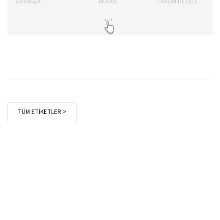
TARİH&SAAT
MEKAN
TAKVİMİNE EKLE
TÜM ETİKETLER >