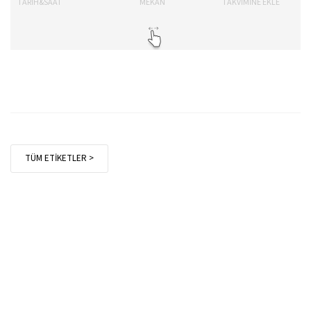
TARİH&SAAT
MEKAN
TAKVİMİNE EKLE
TÜM ETİKETLER >