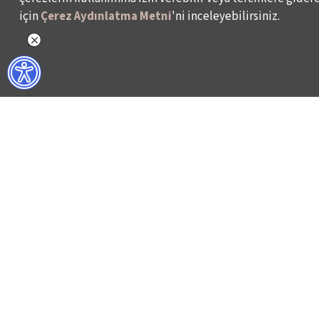
için
Çerez Aydınlatma Metni
'ni inceleyebilirsiniz.
NELER YAPIYORUZ?
BİZ KİMİZ?
İSTANBUL FİLM FESTİVALİ
HAKKIMIZDA
İSTANBUL MÜZİK FESTİVALİ
FAALİYET RAPORL
İSTANBUL CAZ FESTİVALİ
İKSV’DE ÇALIŞMA
İSTANBUL BİENALİ
BASIN
İSTANBUL TİYATRO FESTİVALİ
ARŞİV
FİLMEKİMİ
BİZE ULAŞIN
SALON İKSV
VENEDİK BİENALİ TÜRKİYE PAVYONU
LEYLA GENCER ŞAN YARIŞMASI