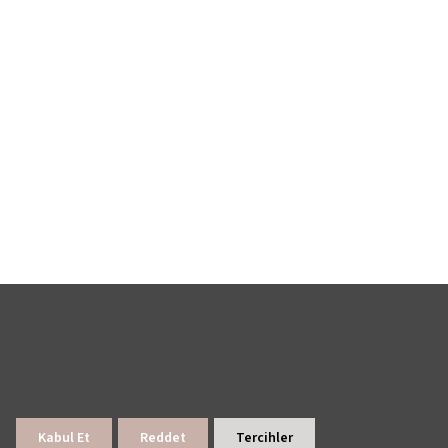
Kabul Et
Reddet
Tercihler