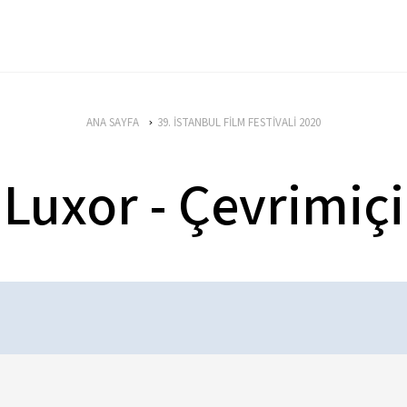
ANA SAYFA
39. İSTANBUL FİLM FESTİVALİ 2020
Luxor - Çevrimiçi