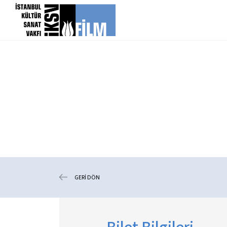
icerigi atla
GERİ DÖN