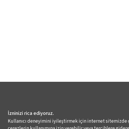
İzninizi rica ediyoruz.
Kullanıcı deneyimini iyileştirmek için internet sitemizde 
çerezlerin kullanımına izin verebilir veya tercihlere giderek