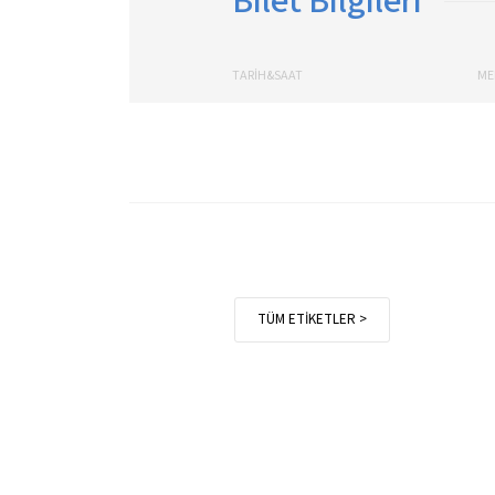
Bilet Bilgileri
TARİH&SAAT
ME
TÜM ETİKETLER >