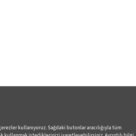
çerezler kullanıyoruz. Sağdaki butonlar aracılığıyla tüm
 kullanmak istediklerinizi işaretleyebilirsiniz. Ayrıntılı bilgi