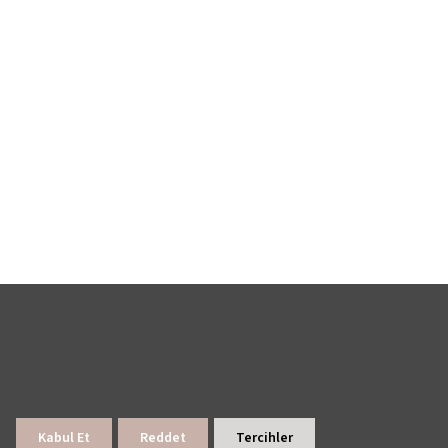
Kabul Et
Reddet
Tercihler