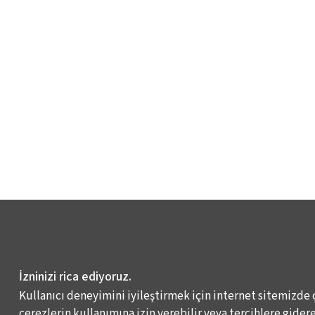
İzninizi rica ediyoruz.
Kullanıcı deneyimini iyileştirmek için internet sitemizde 
çerezlerin kullanımına izin verebilir veya tercihlere giderek