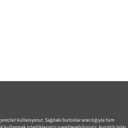
çerezler kullanıyoruz. Sağdaki butonlar aracılığıyla tüm
 kullanmak istediklerinizi işaretleyebilirsiniz. Ayrıntılı bilgi