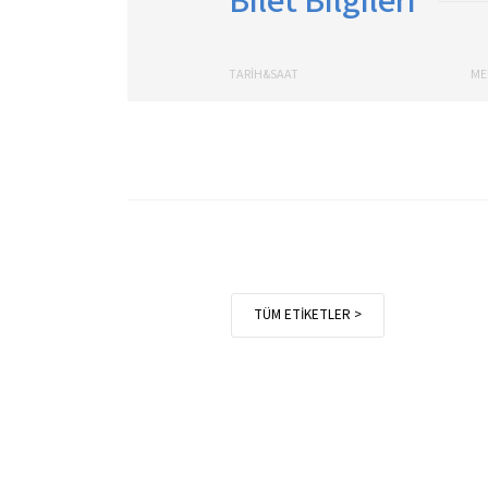
Bilet Bilgileri
TARİH&SAAT
ME
TÜM ETİKETLER >