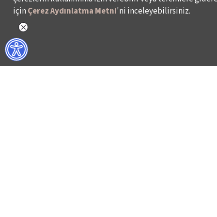
için
Çerez Aydınlatma Metni
'ni inceleyebilirsiniz.
NELER YAPIYORUZ?
BİZ KİMİZ?
İSTANBUL FİLM FESTİVALİ
HAKKIMIZDA
İSTANBUL MÜZİK FESTİVALİ
FAALİYET RAPORL
İSTANBUL CAZ FESTİVALİ
İKSV’DE ÇALIŞMA
İSTANBUL BİENALİ
BASIN
İSTANBUL TİYATRO FESTİVALİ
ARŞİV
FİLMEKİMİ
BİZE ULAŞIN
SALON İKSV
VENEDİK BİENALİ TÜRKİYE PAVYONU
LEYLA GENCER ŞAN YARIŞMASI