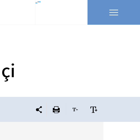
=""
çi