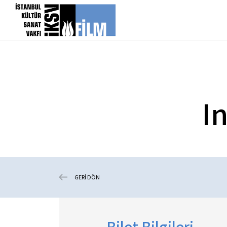
icerigi atla
I
GERİ DÖN