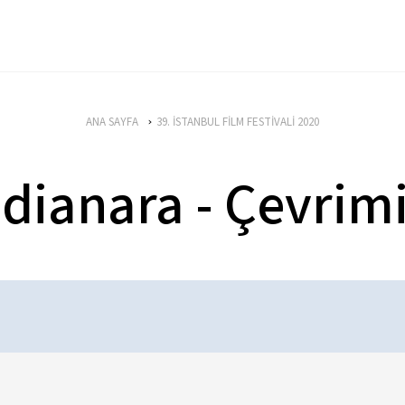
ANA SAYFA
39. İSTANBUL FİLM FESTİVALİ 2020
ndianara - Çevrimi