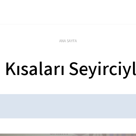
ANA SAYFA
n Kısaları Seyirciy