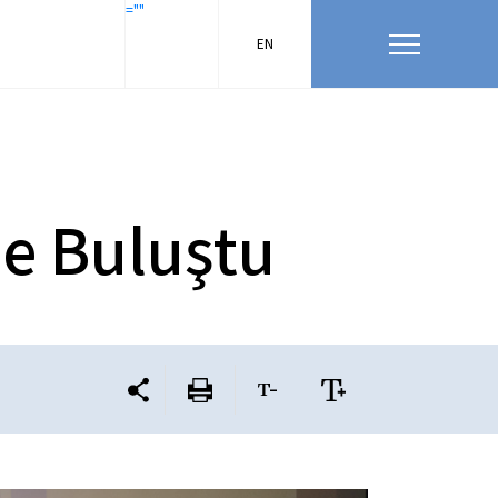
=""
EN
le Buluştu