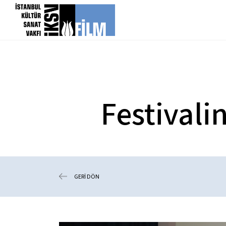
icerigi atla
Festivali
GERİ DÖN