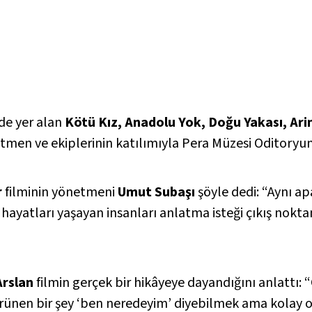
de yer alan
Kötü Kız, Anadolu Yok, Doğu Yakası, Ari
men ve ekiplerinin katılımıyla Pera Müzesi Oditoryum
r
filminin yönetmeni
Umut Subaşı
şöyle dedi: “Aynı a
r hayatları yaşayan insanları anlatma isteği çıkış nok
Arslan
filmin gerçek bir hikâyeye dayandığını anlattı: 
örünen bir şey ‘ben neredeyim’ diyebilmek ama kolay ol