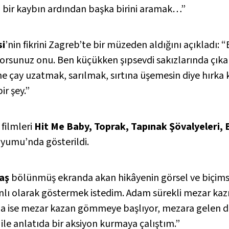
si; bir kaybın ardından başka birini aramak…”
si
’nin fikrini Zagreb’te bir müzeden aldığını açıkladı: “
zıyorsunuz onu. Ben küçükken şıpsevdi sakızlarında çı
birine çay uzatmak, sarılmak, sırtına üşemesin diye hır
ir şey.”
 filmleri
Hit Me Baby, Toprak, Tapınak Şövalyeleri, B
ryumu’nda gösterildi.
aş
bölünmüş ekranda akan hikâyenin görsel ve biçimsel
manlı olarak göstermek istedim. Adam sürekli mezar kaz
mda ise mezar kazan gömmeye başlıyor, mezara gelen de
ile anlatıda bir aksiyon kurmaya çalıştım.”