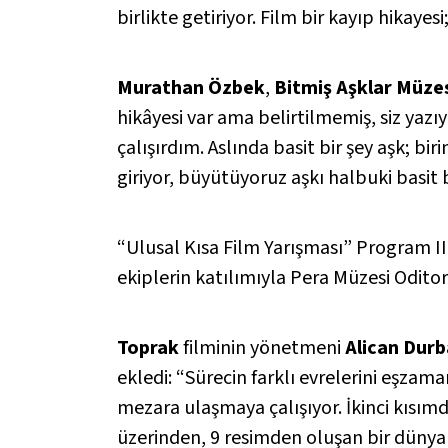
birlikte getiriyor. Film bir kayıp hikaye
Murathan Özbek
,
Bitmiş Aşklar Müze
hikâyesi var ama belirtilmemiş, siz ya
çalışırdım. Aslında basit bir şey aşk; 
giriyor, büyütüyoruz aşkı halbuki basit b
“Ulusal Kısa Film Yarışması” Program II
ekiplerin katılımıyla Pera Müzesi Odito
Toprak
filminin yönetmeni
Alican Durb
ekledi: “Sürecin farklı evrelerini eşza
mezara ulaşmaya çalışıyor. İkinci kısı
üzerinden, 9 resimden oluşan bir dünya 