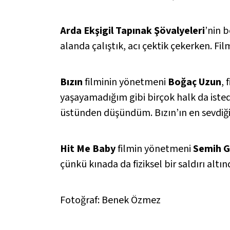
Arda Ekşigil
Tapınak Şövalyeleri
’nin 
alanda çalıştık, acı çektik çekerken. Fi
Bızın
filminin yönetmeni
Boğaç Uzun
, 
yaşayamadığım gibi birçok halk da istediğ
üstünden düşündüm.
Bızın
’ın en sevdiğ
Hit Me Baby
filmin yönetmeni
Semih G
çünkü kınada da fiziksel bir saldırı alt
Fotoğraf: Benek Özmez