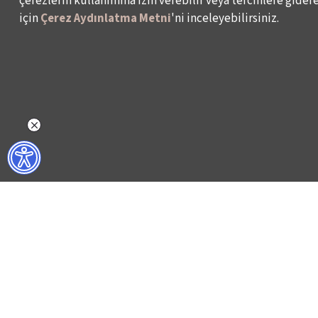
çerezlerin kullanımına izin verebilir veya tercihlere giderek
için
Çerez Aydınlatma Metni
'ni inceleyebilirsiniz.
NELER YAPIYORUZ?
BİZ KİMİZ?
İSTANBUL FİLM FESTİVALİ
HAKKIMIZDA
İSTANBUL MÜZİK FESTİVALİ
FAALİYET RAPORL
İSTANBUL CAZ FESTİVALİ
İKSV’DE ÇALIŞMA
İSTANBUL BİENALİ
BASIN
İSTANBUL TİYATRO FESTİVALİ
ARŞİV
FİLMEKİMİ
BİZE ULAŞIN