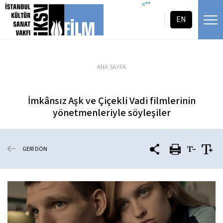
icerigi atla
=""
EN
ANA SAYFA
İmkânsız Aşk ve Çiçekli Vadi filmlerinin
yönetmenleriyle söyleşiler
GERİ DÖN