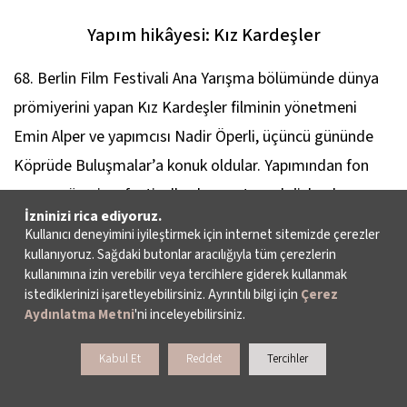
Yapım hikâyesi: Kız Kardeşler
68. Berlin Film Festivali Ana Yarışma bölümünde dünya
prömiyerini yapan
Kız Kardeşler
filminin yönetmeni
Emin Alper ve yapımcısı Nadir Öperli, üçüncü gününde
Köprüde Buluşmalar’a konuk oldular. Yapımından fon
arama sürecine, festivallerden meteorolojiyle olan
İzninizi rica ediyoruz.
imtihanlarına kadar Kız Kardeşler filminin yapım
Kullanıcı deneyimini iyileştirmek için internet sitemizde çerezler
deneyiminden pek çok anekdotu paylaşan Emin Alper ve
kullanıyoruz. Sağdaki butonlar aracılığıyla tüm çerezlerin
kullanımına izin verebilir veya tercihlere giderek kullanmak
Nadir Öperli, izleyicilerin sorularını da yanıtladı.
istediklerinizi işaretleyebilirsiniz. Ayrıntılı bilgi için
Çerez
Aydınlatma Metni
'ni inceleyebilirsiniz.
Film hakkında ayrıntılı bilgi için tıklayın.
Kabul Et
Reddet
Tercihler
Festivalde günün filmlerinden: