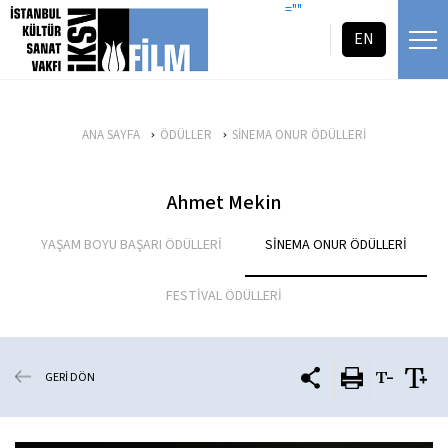
icerigi atla
=""
EN
ANA SAYFA
ÖDÜLLER
SİNEMA ONUR ÖDÜLLERİ
Ahmet Mekin
YAŞAM BOYU BAŞARI ÖDÜLLERİ
SİNEMA ONUR ÖDÜLLERİ
FESTİVAL ÖDÜLLERİ
GERİ DÖN