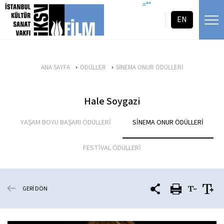
icerigi atla
=""
EN
ANA SAYFA
ÖDÜLLER
SİNEMA ONUR ÖDÜLLERİ
Hale Soygazi
YAŞAM BOYU BAŞARI ÖDÜLLERİ
SİNEMA ONUR ÖDÜLLERİ
FESTİVAL ÖDÜLLERİ
GERİ DÖN