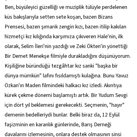
Ben, büyüleyici güzelliği ve muziplik tülüyle perdelenen
küs bakışlarıyla setten sete koşan, bazen Bizans
Prensesi, bazen şımarık zengin kızı, bazen itilip kakılan
hizmetçi kız kılığında karşımıza çıkıveren Hale'nin, ilk
olarak, Selim İleri'nin yazdığı ve Zeki Ökten'in yönettiği
Bir Demet Menekşe filmiyle durakladığını düşünüyorum.
Kişiliğine büründüğü tezgâhtar kız sanki "başka bir
dünya mümkün" lafını fısıldamıştı kulağına. Bunu Yavuz
Özkan'ın Maden filmindeki halkacı kız izledi. Akıntıya
kürek çekme dönemi başlamıştı artık. Bir Yudum Sevgi
için dört yıl beklemesi gerekecekti. Seçmenin, "hayır"
demenin bedelleriydi bunlar. Belki biraz da, 12 Eylül
faşizminin en karanlık günlerinde, Barış Derneği
davalarını izlemesinin, onlara destek olmasının sinsi