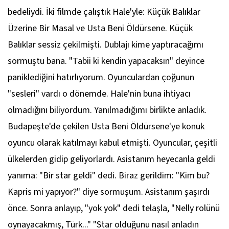
bedeliydi. İki filmde çalıştık Hale'yle: Küçük Balıklar
Üzerine Bir Masal ve Usta Beni Öldürsene. Küçük
Balıklar sessiz çekilmişti. Dublajı kime yaptıracağımı
sormuştu bana. "Tabii ki kendin yapacaksın" deyince
paniklediğini hatırlıyorum. Oyunculardan çoğunun
"sesleri" vardı o dönemde. Hale'nin buna ihtiyacı
olmadığını biliyordum. Yanılmadığımı birlikte anladık.
Budapeşte'de çekilen Usta Beni Öldürsene'ye konuk
oyuncu olarak katılmayı kabul etmişti. Oyuncular, çeşitli
ülkelerden gidip geliyorlardı. Asistanım heyecanla geldi
yanıma: "Bir star geldi" dedi. Biraz gerildim: "Kim bu?
Kapris mi yapıyor?" diye sormuşum. Asistanım şaşırdı
önce. Sonra anlayıp, "yok yok" dedi telaşla, "Nelly rolünü
oynayacakmış, Türk..." "Star olduğunu nasıl anladın