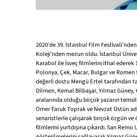
2020'de 39. İstanbul Film Festivali'nd
Koleji’nden mezun oldu. İstanbul Üniver
Karabol ile İsveç filmlerini ithal edere
Polonya, Çek, Macar, Bulgar ve Romen fi
değerli dostu Mengü Ertel tarafından t
Dilmen, Kemal Bilbaşar, Yılmaz Güney, Ç
aralarında olduğu birçok yazarın temsilc
Ömer Faruk Toprak ve Nevzat Üstün adına
senaristlerle çalışarak birçok özgün v
filmlerini yurtdışına çıkardı. San Remo 
gösterilmelerini sağlayarak Yılmaz Güne