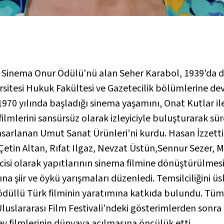
en Sinema Onur Ödülü'nü alan Seher Karabol, 1939’da
sitesi Hukuk Fakültesi ve Gazetecilik bölümlerine dev
k 1970 yılında başladığı sinema yaşamını, Onat Kutlar 
lmlerini sansürsüz olarak izleyiciyle buluşturarak sü
asarlanan Umut Sanat Ürünleri’ni kurdu. Hasan İzzet
etin Altan, Rıfat Ilgaz, Nevzat Üstün,Sennur Sezer, M
isi olarak yapıtlarının sinema filmine dönüştürülmesini 
 şiir ve öykü yarışmaları düzenledi. Temsilciliğini üs
e ödüllü Türk filminin yaratımına katkıda bulundu. Tü
Uluslararası Film Festivali’ndeki gösterimlerden sonra 
y filmlerinin dünyaya açılmasına öncülük etti.