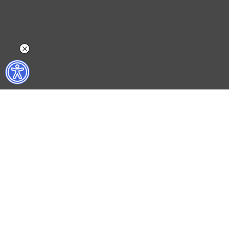
NELER YAPIYORUZ?
BİZ KİMİZ?
İSTANBUL FİLM FESTİVALİ
HAKKIMIZDA
İSTANBUL MÜZİK FESTİVALİ
FAALİYET RAPORL
İSTANBUL CAZ FESTİVALİ
İKSV’DE ÇALIŞMA
İSTANBUL BİENALİ
BASIN
İSTANBUL TİYATRO FESTİVALİ
ARŞİV
FİLMEKİMİ
BİZE ULAŞIN
SALON İKSV
VENEDİK BİENALİ TÜRKİYE PAVYONU