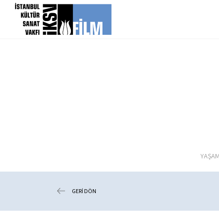
icerigi atla
YAŞAM
GERİ DÖN