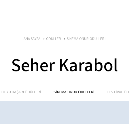
ANA SAYFA
ÖDÜLLER
SİNEMA ONUR ÖDÜLLERİ
Seher Karabol
 BOYU BAŞARI ÖDÜLLERİ
SİNEMA ONUR ÖDÜLLERİ
FESTİVAL ÖD