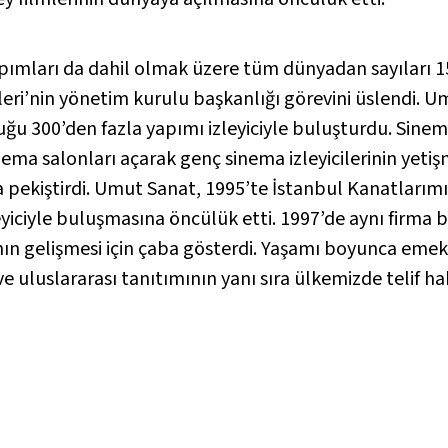
apımları da dahil olmak üzere tüm dünyadan sayıları 1
leri’nin yönetim kurulu başkanlığı görevini üslendi.
uğu 300’den fazla yapımı izleyiciyle buluşturdu. Sine
ma salonları açarak genç sinema izleyicilerinin yetişm
a pekiştirdi. Umut Sanat, 1995’te
İstanbul Kanatlarımı
izleyiciyle buluşmasına öncülük etti. 1997’de aynı fir
nın gelişmesi için çaba gösterdi. Yaşamı boyunca eme
e uluslararası tanıtımının yanı sıra ülkemizde telif 