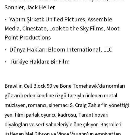
Sonnier, Jack Heller
Yapım Şirketi: Unified Pictures, Assemble
Media, Cinestate, Look to the Sky Films, Moot
Point Productions
Dünya Hakları: Bloom International, LLC
Türkiye Hakları: Bir Film
Brawl in Cell Block 99
ve
Bone Tomehawk’
da normları
göz ardı eden kendine özgü tarzıyla ünlenen metal
müzisyen, romancı, sinemacı S. Craig Zahler’in yönettiği
yeni filmi parlak oyuncu kadrosu, Tarantinovari
diyalogları ve sert sahneleriyle öne çıkıyor. Başrolleri
üstlenen Mel Gibson ve Vince Vaughn’un emniyetten