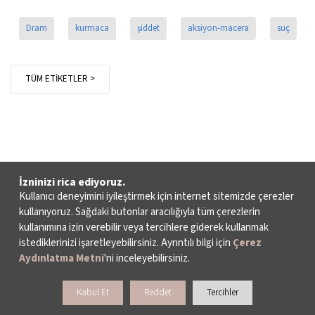
Dram
kurmaca
şiddet
aksiyon-macera
suç
TÜM ETİKETLER >
İzninizi rica ediyoruz.
Kullanıcı deneyimini iyileştirmek için internet sitemizde çerezler
kullanıyoruz. Sağdaki butonlar aracılığıyla tüm çerezlerin
kullanımına izin verebilir veya tercihlere giderek kullanmak
istediklerinizi işaretleyebilirsiniz. Ayrıntılı bilgi için
Çerez
Aydınlatma Metni
'ni inceleyebilirsiniz.
Kabul Et
Reddet
Tercihler