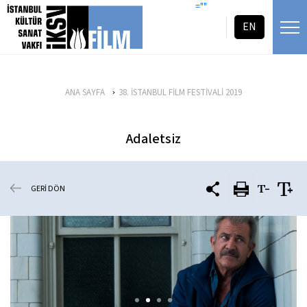
icerigi atla
=""
EN
ANA SAYFA
38. İSTANBUL FİLM FESTİVALİ 2019
Adaletsiz
GERİ DÖN