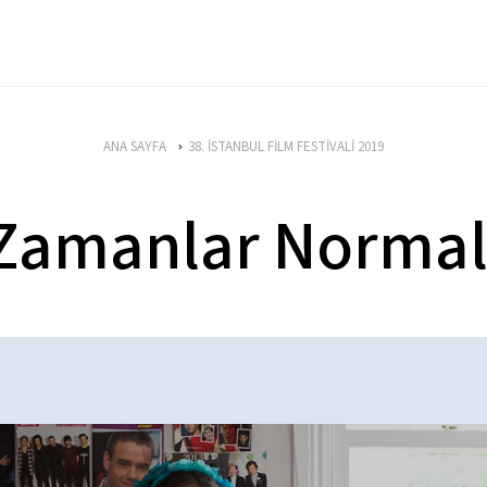
ANA SAYFA
38. İSTANBUL FİLM FESTİVALİ 2019
 Zamanlar Norma