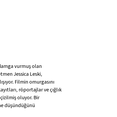
e damga vurmuş olan
tmen Jessica Leski,
ışıyor. Filmin omurgasını
yıtları, röportajlar ve çığlık
çizilmiş oluyor.
Bir
n ne düşündüğünü