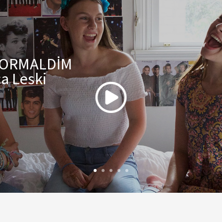
NORMALDİM
a Leski