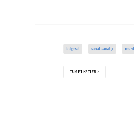
belgesel
sanat-sanatçı
müzi
TÜM ETİKETLER >