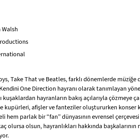
a Walsh
Productions
ernational
Boys, Take That ve Beatles, farklı dönemlerde müziğ
 Kendini One Direction hayranı olarak tanımlayan yöne
 kuşaklardan hayranların bakış açılarıyla çözmeye çal
 kupürleri, afişler ve fanteziler oluştururken konser ka
i hem parlak bir “fan” dünyasının evrensel çerçevesi 
 kaç olursa olsun, hayranlıkları hakkında başkalarını
yor.