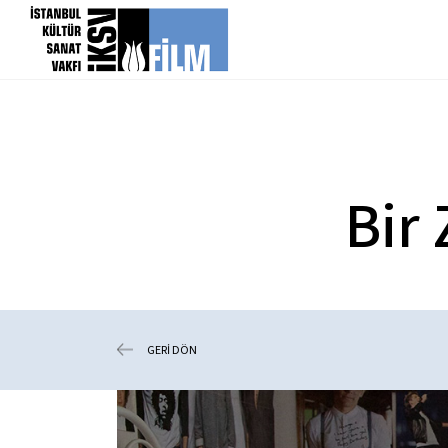
icerigi atla
Bir
GERİ DÖN