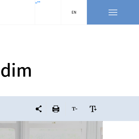
=""
EN
ldim