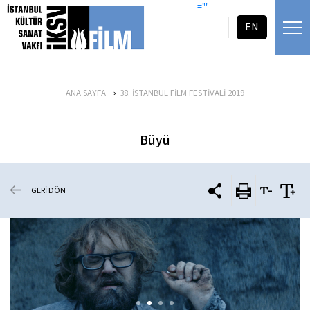
icerigi atla
=""
EN
ANA SAYFA
38. İSTANBUL FİLM FESTİVALİ 2019
Büyü
GERİ DÖN