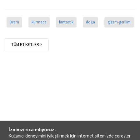
Dram
kurmaca
fantastik
doğa
gizem-gerilim
TÜM ETİKETLER >
İzninizi rica ediyoruz.
Kullanıcı deneyimini iyileştirmek için internet sitemizde çerezler