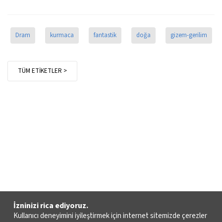
Dram
kurmaca
fantastik
doğa
gizem-gerilim
TÜM ETİKETLER >
İzninizi rica ediyoruz.
Kullanıcı deneyimini iyileştirmek için internet sitemizde çerezler