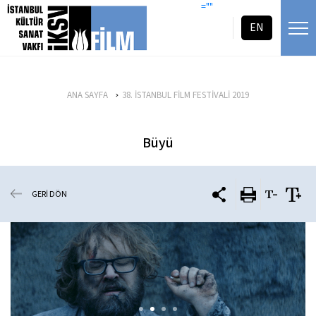
icerigi atla
=""
EN
ANA SAYFA
38. İSTANBUL FİLM FESTİVALİ 2019
Büyü
GERİ DÖN