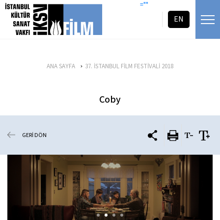
icerigi atla
=""
EN
ANA SAYFA
37. İSTANBUL FİLM FESTİVALİ 2018
Coby
GERİ DÖN