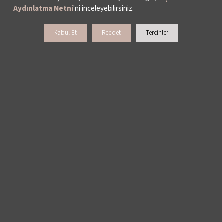
Aydınlatma Metni
'ni inceleyebilirsiniz.
Kabul Et
Reddet
Tercihler