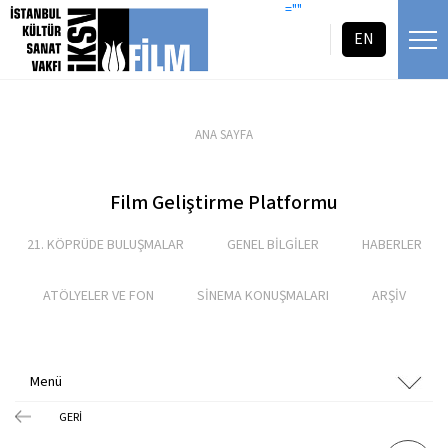
icerigi atla
=""
EN
ANA SAYFA
Film Geliştirme Platformu
21. KÖPRÜDE BULUŞMALAR
GENEL BİLGİLER
HABERLER
ATÖLYELER VE FON
SİNEMA KONUŞMALARI
ARŞİV
Menü
GERİ