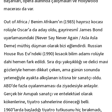
başarıları, opera alanında çalışmaları ve Hollywood
macerası da var.
Out of Africa / Benim Afrikam
’ın (1985) hayırsız kocası
rolüyle Oscar’a da aday oldu, gayriresmî
James Bond
uyarlamasındaki (
Never Say Never Again / Asla Asla
Deme
) müthiş düşman olarak bizi eğlendirdi.
Russian
House Rus Evi
’ndeki (1990) kısacık bilim adamı rolüyle
dahi hemen fark edildi. Sıra dışı yakışıklılığı ve delici mavi
gözleriyle hemen dikkat çeken, ama günün sonunda
yeteneğiyle ayakta alkışlanan istisna bir sanatçı oldu.
ABD’de fazla oyalanmaması da ziyadesiyle anlaşılır.
Gerçek bir Avrupalı sanatçı ve entelektüel olarak
kökenlerine, tiyatro sahnelerine döneceği belli.
1960’larda başladığı tiyatro tutkusunu hiç bırakmadı,