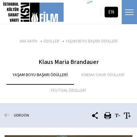
icerigi atla
=""
EN
ANA SAYFA
ÖDÜLLER
YAŞAM BOYU BAŞARI ÖDÜLLERİ
Klaus Maria Brandauer
YAŞAM BOYU BAŞARI ÖDÜLLERİ
SİNEMA ONUR ÖDÜLLERİ
FESTİVAL ÖDÜLLERİ
GERİ DÖN