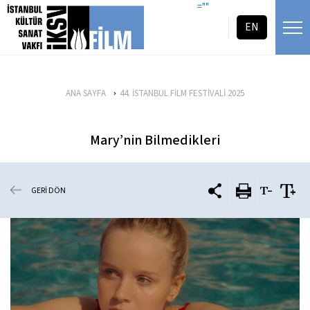
icerigi atla
=""
EN
ANA SAYFA
44. İSTANBUL FİLM FESTİVALİ 2025
Mary’nin Bilmedikleri
GERİ DÖN