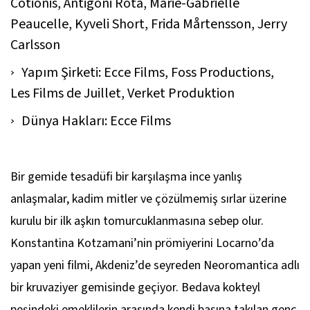
Cotionis, Antigoni Rota, Marie-Gabrielle
Peaucelle, Kyveli Short, Frida Mårtensson, Jerry
Carlsson
Yapım Şirketi: Ecce Films, Foss Productions,
Les Films de Juillet, Verket Produktion
Dünya Hakları: Ecce Films
Bir gemide tesadüfi bir karşılaşma ince yanlış
anlaşmalar, kadim mitler ve çözülmemiş sırlar üzerine
kurulu bir ilk aşkın tomurcuklanmasına sebep olur.
Konstantina Kotzamani’nin prömiyerini Locarno’da
yapan yeni filmi, Akdeniz’de seyreden
Neoromantica
adlı
bir kruvaziyer gemisinde geçiyor. Bedava kokteyl
peşindeki emeklilerin arasında kendi başına takılan genç