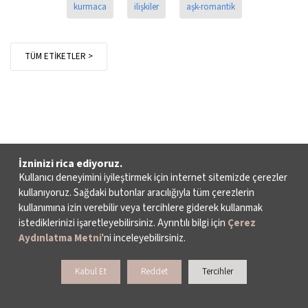
kurmaca
ilişkiler
aşk-romantik
TÜM ETİKETLER >
İzninizi rica ediyoruz.
Kullanıcı deneyimini iyileştirmek için internet sitemizde çerezler
kullanıyoruz. Sağdaki butonlar aracılığıyla tüm çerezlerin
kullanımına izin verebilir veya tercihlere giderek kullanmak
istediklerinizi işaretleyebilirsiniz. Ayrıntılı bilgi için
Çerez
Aydınlatma Metni
'ni inceleyebilirsiniz.
Kabul Et
Reddet
Tercihler