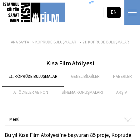
icerigi atla
=""
EN
ANA SAYFA
KÖPRÜDE BULUŞMALAR
21. KÖPRÜDE BULUŞMALAR
Kısa Film Atölyesi
21. KÖPRÜDE BULUŞMALAR
GENEL BİLGİLER
HABERLER
ATÖLYELER VE FON
SİNEMA KONUŞMALARI
ARŞİV
Menü
Bu yıl Kısa Film Atölyesi’ne başvuran 85 proje, Köprüde