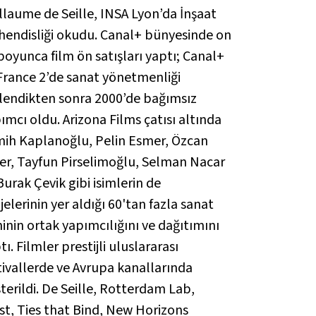
llaume de Seille, INSA Lyon’da İnşaat
endisliği okudu. Canal+ bünyesinde on
 boyunca film ön satışları yaptı; Canal+
France 2’de sanat yönetmenliği
lendikten sonra 2000’de bağımsız
ımcı oldu. Arizona Films çatısı altında
ih Kaplanoğlu, Pelin Esmer, Özcan
er, Tayfun Pirselimoğlu, Selman Nacar
Burak Çevik gibi isimlerin de
jelerinin yer aldığı 60'tan fazla sanat
minin ortak yapımcılığını ve dağıtımını
tı. Filmler prestijli uluslararası
tivallerde ve Avrupa kanallarında
terildi. De Seille, Rotterdam Lab,
st, Ties that Bind, New Horizons