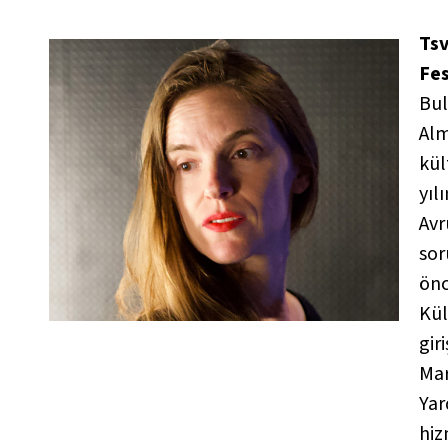
Ts
Fe
Bul
Alm
kül
yıl
Avr
sor
önc
Kül
gir
Mar
Yar
hiz