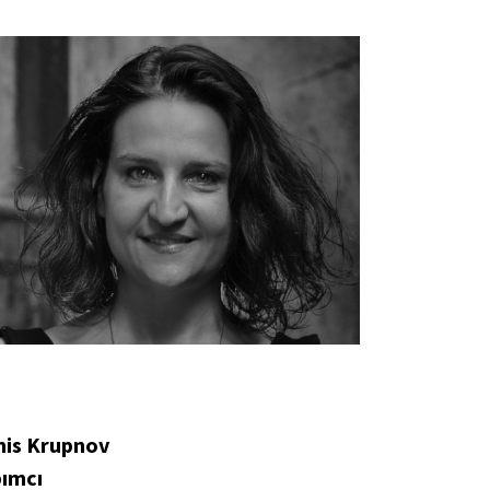
nis Krupnov
pımcı