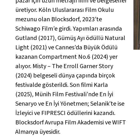
pazar için uzun metrajlı film ve belgeseller
üretiyor. Köln Uluslararası Film Okulu
mezunu olan Blocksdorf, 2023’te
Schiwago Film’e girdi. Yapımları arasında
Gutland
(2017), Gümüş Ayı ödüllü
Natural
Light
(2021) ve Cannes’da Büyük Ödülü
kazanan
Compartment No.6
(2024) yer
alıyor.
Misty – The Erroll Garner Story
(2024) belgeseli dünya çapında birçok
festivalde gösterildi. Son filmi
Karla
(2025), Münih Film Festivali’nde En İyi
Senaryo ve En İyi Yönetmen; Selanik’te ise
İzleyici ve FIPRESCI ödüllerini kazandı.
Blocksdorf Avrupa Film Akademisi ve WIFT
Almanya üyesidir.