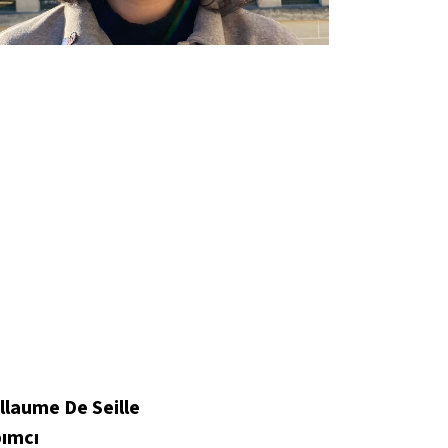
llaume De Seille
pımcı