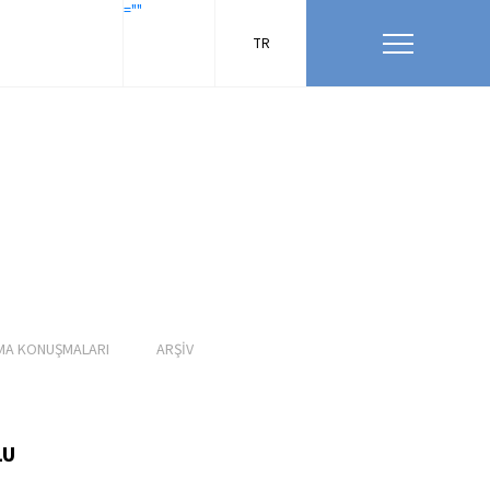
=""
TR
MA KONUŞMALARI
ARŞİV
LU