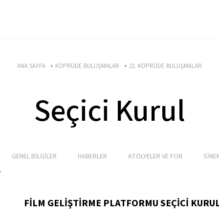
ANA SAYFA
KÖPRÜDE BULUŞMALAR
21. KÖPRÜDE BULUŞMALAR
Seçici Kurul
GENEL BİLGİLER
HABERLER
ATÖLYELER VE FON
SİNE
FİLM GELİŞTİRME PLATFORMU SEÇİCİ KURU