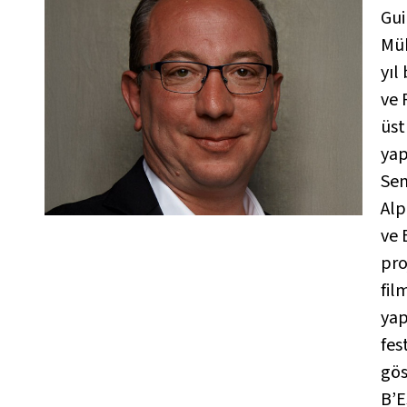
Gui
Müh
yıl
ve 
üst
yap
Sem
Alp
ve 
pro
fil
yap
fes
gös
B’E