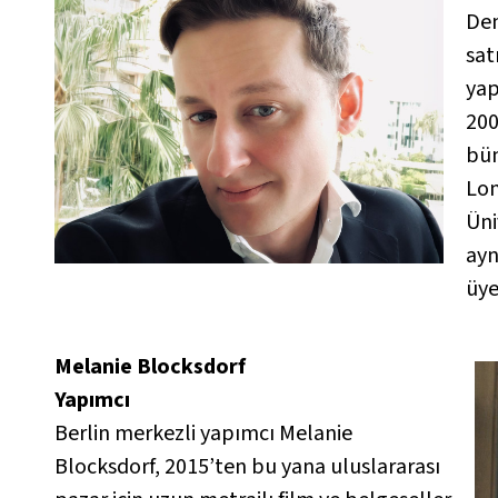
Den
sat
yap
200
bün
Lon
Üni
ayn
üye
Melanie Blocksdorf
Yapımcı
Berlin merkezli yapımcı Melanie
Blocksdorf, 2015’ten bu yana uluslararası