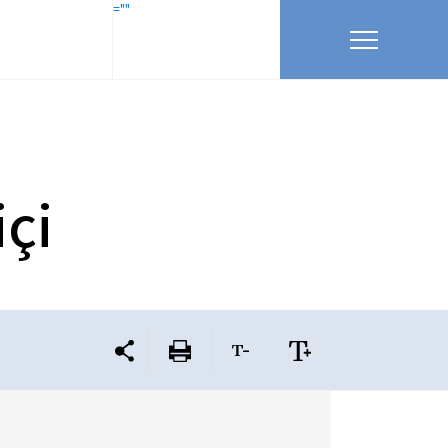
=""
içi