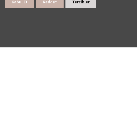
Kabul Et
Reddet
Tercihler