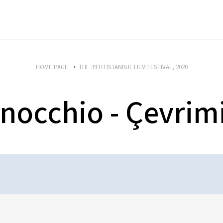
HOME PAGE
THE 39TH ISTANBUL FILM FESTIVAL, 2020
nocchio - Çevrim