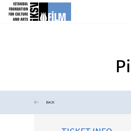
skip content
Pi
BACK