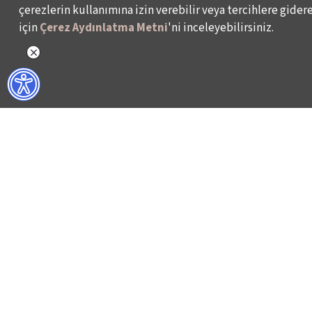
çerezlerin kullanımına izin verebilir veya tercihlere giderek
için
Çerez Aydınlatma Metni
'ni inceleyebilirsiniz.
WHAT DO WE DO?
WHO ARE WE?
ISTANBUL FILM FESTIVAL
ABOUT US
ISTANBUL MUSIC FESTIVAL
ACTIVITY REPOR
ISTANBUL JAZZ FESTIVAL
WORKING AT İKSV
ISTANBUL BIENNIAL
MEDIA RELATION
ISTANBUL THEATRE FESTIVAL
ARCHIVE
FİLMEKİMİ
CONTACT US
SALON İKSV
TÜRKİYE PAVILION AT LA BIENNALE DI VENEZIA