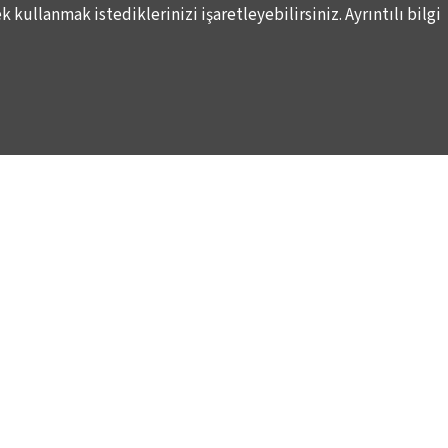
 kullanmak istediklerinizi işaretleyebilirsiniz. Ayrıntılı bilgi
WAYS TO SUPPORT US
TULIP CARD MEMBERSHIP PROGRAMME
TS
SPONSORSHIP PROGRAMME
DONATIONS
S
CORPORATE
INDIVIDUAL SUPPORT TO THE BIENNIAL