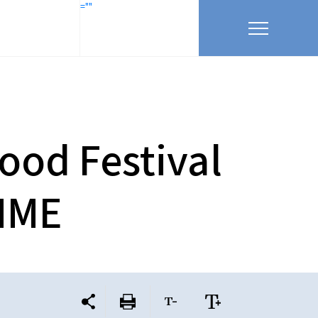
=""
ood Festival
MME