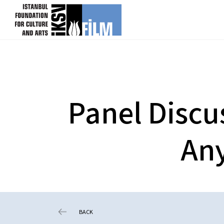
skip content
Panel Discu
An
BACK