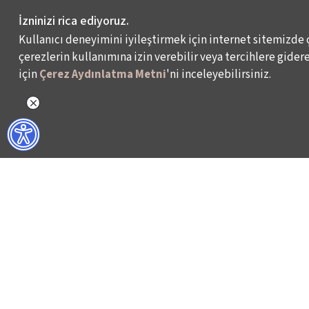
İzninizi rica ediyoruz.
Kullanıcı deneyimini iyileştirmek için internet sitemizde 
çerezlerin kullanımına izin verebilir veya tercihlere giderek
için
Çerez Aydınlatma Metni
'ni inceleyebilirsiniz.
WHAT DO WE DO?
WHO ARE WE?
ISTANBUL FILM FESTIVAL
ABOUT US
ISTANBUL MUSIC FESTIVAL
ACTIVITY REPOR
ISTANBUL JAZZ FESTIVAL
WORKING AT İKSV
ISTANBUL BIENNIAL
MEDIA RELATION
ISTANBUL THEATRE FESTIVAL
ARCHIVE
FİLMEKİMİ
CONTACT US