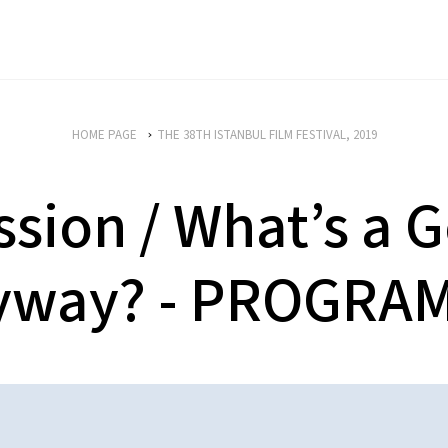
HOME PAGE
THE 38TH ISTANBUL FILM FESTIVAL, 2019
ssion / What’s a G
yway? - PROGRA