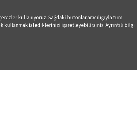
çerezler kullanıyoruz. Sağdaki butonlar aracılığıyla tüm
 kullanmak istediklerinizi işaretleyebilirsiniz. Ayrıntılı bilgi
WAYS TO SUPPORT US
TULIP CARD MEMBERSHIP PROGRAMME
TS
SPONSORSHIP PROGRAMME
DONATIONS
S
CORPORATE
INDIVIDUAL SUPPORT TO THE BIENNIAL