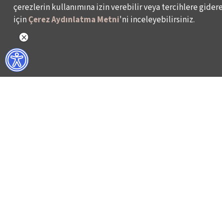
çerezlerin kullanımına izin verebilir veya tercihlere giderek
için
Çerez Aydınlatma Metni
'ni inceleyebilirsiniz.
WHAT DO WE DO?
WHO ARE WE?
ISTANBUL FILM FESTIVAL
ABOUT US
ISTANBUL MUSIC FESTIVAL
ACTIVITY REPOR
ISTANBUL JAZZ FESTIVAL
WORKING AT İKSV
ISTANBUL BIENNIAL
MEDIA RELATION
ISTANBUL THEATRE FESTIVAL
ARCHIVE
FİLMEKİMİ
CONTACT US
SALON İKSV
TÜRKİYE PAVILION AT LA BIENNALE DI VENEZIA