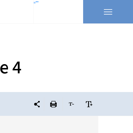
=""
e 4