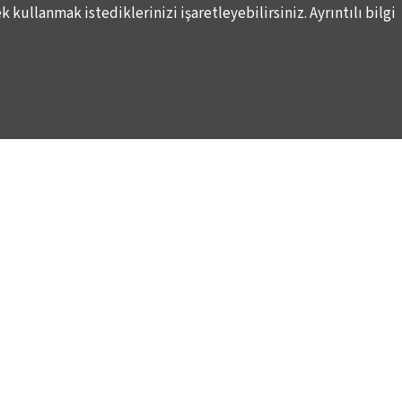
 kullanmak istediklerinizi işaretleyebilirsiniz. Ayrıntılı bilgi
WAYS TO SUPPORT US
TULIP CARD MEMBERSHIP PROGRAMME
TS
SPONSORSHIP PROGRAMME
DONATIONS
S
CORPORATE
INDIVIDUAL SUPPORT TO THE BIENNIAL