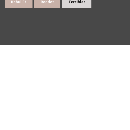
Kabul Et
Reddet
Tercihler