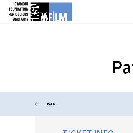
skip content
Pa
BACK